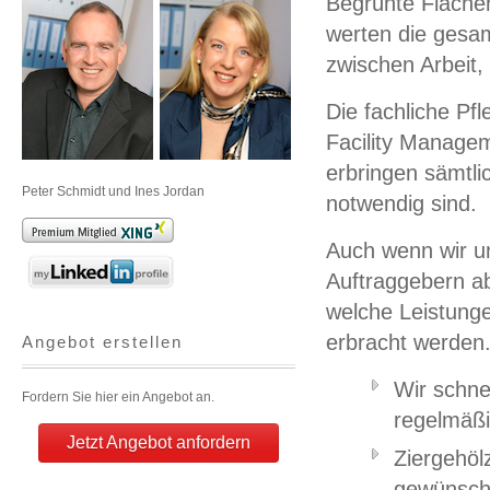
Begrünte Fläche
werten die gesam
zwischen Arbeit,
Die fachliche P
Facility Managem
erbringen sämtli
Peter Schmidt und Ines Jordan
notwendig sind.
Auch wenn wir un
Auftraggebern ab
welche Leistunge
erbracht werden
Angebot erstellen
Wir schne
Fordern Sie hier ein Angebot an.
regelmäßi
Jetzt Angebot anfordern
Ziergehöl
gewünscht