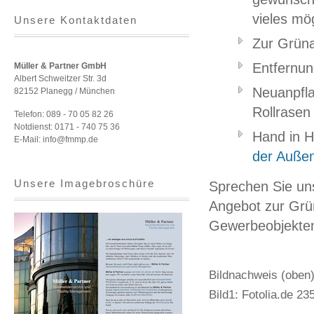
vieles mög
Unsere Kontaktdaten
Zur Grüna
Entfernu
Müller & Partner GmbH
Albert Schweitzer Str. 3d
Neuanpfl
82152 Planegg / München
Rollrasen
Telefon: 089 - 70 05 82 26
Notdienst: 0171 - 740 75 36
Hand in H
E-Mail: info@fmmp.de
der Auße
Unsere Imagebroschüre
Sprechen Sie uns
Angebot zur Grü
Gewerbeobjekten
Bildnachweis (oben)
Bild1: Fotolia.de 2